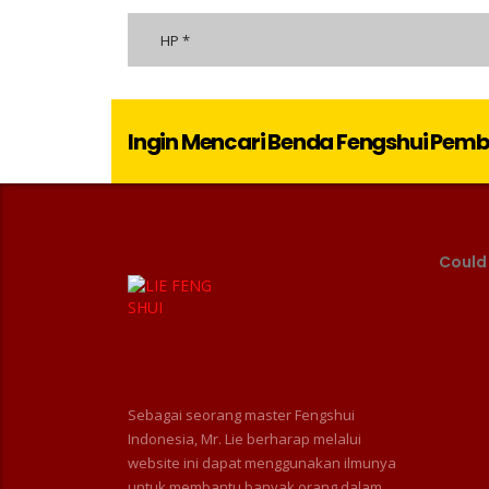
Ingin Mencari Benda Fengshui Pem
Could
Sebagai seorang master Fengshui
Indonesia, Mr. Lie berharap melalui
website ini dapat menggunakan ilmunya
untuk membantu banyak orang dalam