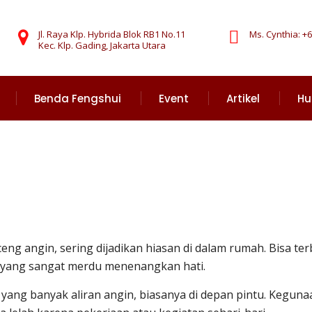
Jl. Raya Klp. Hybrida Blok RB1 No.11
Ms. Cynthia: +6
Kec. Klp. Gading, Jakarta Utara
Benda Fengshui
Event
Artikel
Hu
ceng angin, sering dijadikan hiasan di dalam rumah. Bisa t
a yang sangat merdu menenangkan hati.
yang banyak aliran angin, biasanya di depan pintu. Kegun