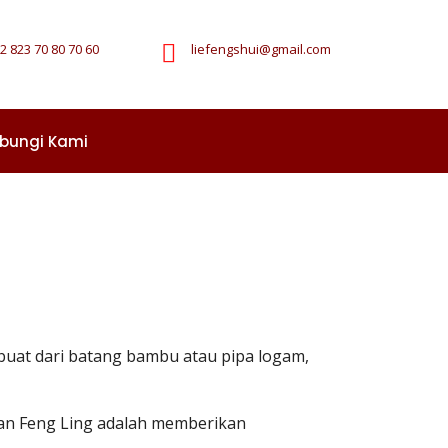
2 823 70 80 70 60
liefengshui@gmail.com
bungi Kami
erbuat dari batang bambu atau pipa logam,
aan Feng Ling adalah memberikan